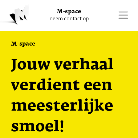
M-space
neem contact op
M-space
Jouw verhaal
verdient een
meesterlijke
smoel!