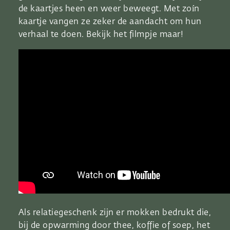
de kaartjes heen en weer beweegt. Met zoín
kaartje vangen ze zeker de aandacht om hun
verhaal te doen. Bekijk het filmpje maar!
Als relatiegeschenk zijn er mokken bedrukt die,
bij de opwarming door thee, koffie of soep, het